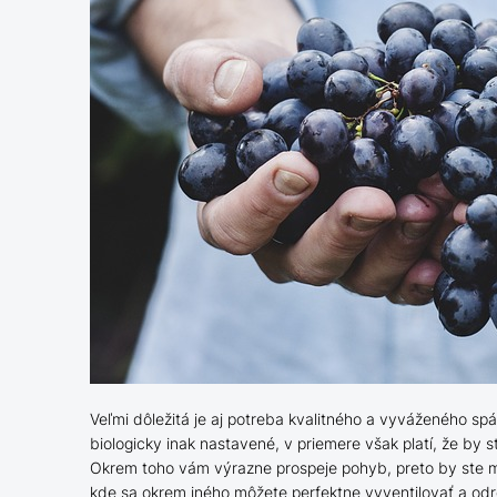
Veľmi dôležitá je aj potreba kvalitného a vyváženého sp
biologicky inak nastavené, v priemere však platí, že by 
Okrem toho vám výrazne prospeje pohyb, preto by ste ma
kde sa okrem iného môžete perfektne vyventilovať a od