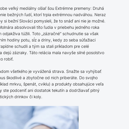
dobe veľký mediálny ošiaľ šou Extrémne premeny: Druhá
penie bežných ľudí, ktorí trpia extrémnou nadváhou. Neraz
y si bežní Slováci pomysleli, že to snáď ani nie je možné.
nára absolvovali títo ľudia v priebehu jedného roka
 odjakživa túžili. Toto „zázračné“ schudnutie sa však
ním hodiny potu, sĺz a driny, kedy zo seba súťažiaci
apídne schudli a tým sa stali príkladom pre celé
 dejú zázraky. Táto relácia mala navyše silné posolstvo
o robiť.
ladom všetkého je vyvážená strava. Snažte sa vyhýbať
s škodlivé a zbytočne od nich priberáte. Do svojho
ríklad mrkvu, špenát, cviklu) a produkty obsahujúce veľa
y ste podceniť ani dostatok tekutín a dodržiavať pitný
ckých drinkov či koly.