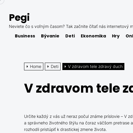
Skip
to
Pegi
the
content
Neviete čo s voľným časom? Tak začnite čítať nás internetový m
Business
Bývanie
Deti
Ekonomika
Hry
Onl
Home
Deti
V zdravom tele zdravý duch
V zdravom tele 
Určite každý z vás už neraz počul známe príslovie – V 
a správneho životného štýlu na čoraz väčšom pretrase 
rozhodli pristúpiť k drastickej zmene života.