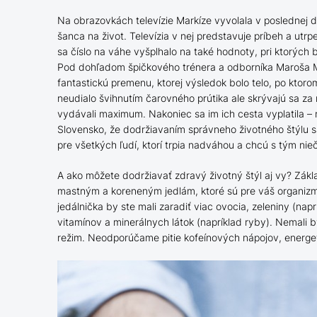
Na obrazovkách televízie Markíze vyvolala v poslednej 
šanca na život. Televízia v nej predstavuje príbeh a utr
sa číslo na váhe vyšplhalo na také hodnoty, pri ktorých b
Pod dohľadom špičkového trénera a odborníka Maroša Mol
fantastickú premenu, ktorej výsledok bolo telo, po ktorom
neudialo švihnutím čarovného prútika ale skrývajú sa za 
vydávali maximum. Nakoniec sa im ich cesta vyplatila – r
Slovensko, že dodržiavaním správneho životného štýlu sa
pre všetkých ľudí, ktorí trpia nadváhou a chcú s tým nieč
A ako môžete dodržiavať zdravý životný štýl aj vy? Zák
mastným a koreneným jedlám, ktoré sú pre váš organizmu
jedálnička by ste mali zaradiť viac ovocia, zeleniny (nap
vitamínov a minerálnych látok (napríklad ryby). Nemali b
režim. Neodporúčame pitie kofeínových nápojov, energeti