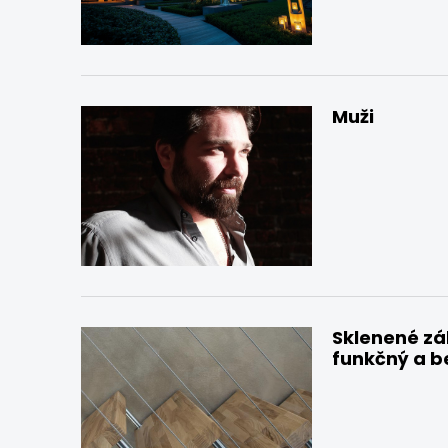
Muži
Sklenené záb
funkčný a b