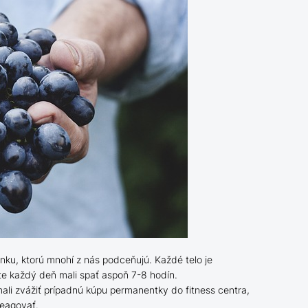
ánku, ktorú mnohí z nás podceňujú. Každé telo je
ste každý deň mali spať aspoň 7-8 hodín.
li zvážiť prípadnú kúpu permanentky do fitness centra,
reagovať.