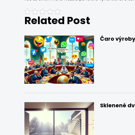
Related Post
Čaro výrob
Sklenené dv