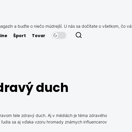
agazín a buďte o niečo múdrejší. U nás sa dočítate o všetkom, čo vá
ine
Šport
Tovar
zdravý duch
zdravom tele zdravý duch. Aj v médiách je téma zdravého
a ľudia sa aj vďaka vzoru hromady známych influencerov