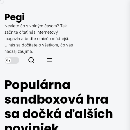
Skip
to
Pegi
the
content
Neviete čo s voľným časom? Tak
začnite čítať nás internetový
magazín a buďte o niečo múdrejší.
U nás sa dočítate o všetkom, čo vás
naozaj zaujíma.
Populárna
sandboxová hra
sa dočká ďalších
noviniek