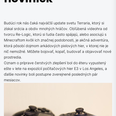
Budúci rok nás čaká najväčší update svetu Terraria, ktorý si
získal srdcia a obdiv mnohých hráčov. Obľúbená videohra od
tvorcu Re-Logic, ktorú si ľudia často spájajú, alebo asociujú s
Minecraftom kvôli ich značnej podobnosti, je akčná adventúra,
ktorá pôsobí dojmom arkádových pixlových hier, v ktorej nie je
nič nemožné. Môžete bojovať, kopať, budovať a objavovať nové
prostredia.
Oznam o príprave čerstvých zlepšení bol do éteru vypustený
ešte v lete na expozícií počítačových hier E3 v Los Angeles, a
ďalšie novinky boli postupne zverejnené posledných pár
mesiacov.