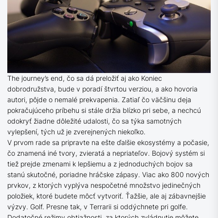
The journey’s end
, čo sa dá preložiť aj ako
Koniec
dobrodružstva
, bude v poradí štvrtou verziou, a ako hovoria
autori, pôjde o nemalé prekvapenia. Zatiaľ čo väčšinu deja
pokračujúceho príbehu si stále držia blízko pri sebe, a nechcú
odokryť žiadne dôležité udalosti, čo sa týka samotných
vylepšení, tých už je zverejnených niekoľko.
V prvom rade sa pripravte na ešte ďalšie ekosystémy a počasie,
čo znamená iné tvory, zvieratá a nepriateľov. Bojový systém si
tiež prejde zmenami k lepšiemu a z jednoduchých bojov sa
stanú skutočné, poriadne hráčske zápasy. Viac ako 800 nových
prvkov, z ktorých vyplýva nespočetné množstvo jedinečných
položiek, ktoré budete môcť vytvoriť. Ťažšie, ale aj zábavnejšie
výzvy. Golf. Presne tak, v Terrarii si oddýchnete pri golfe.
Dodatočné režimy obtiažnosti, za ktorých zvládnutie môžete