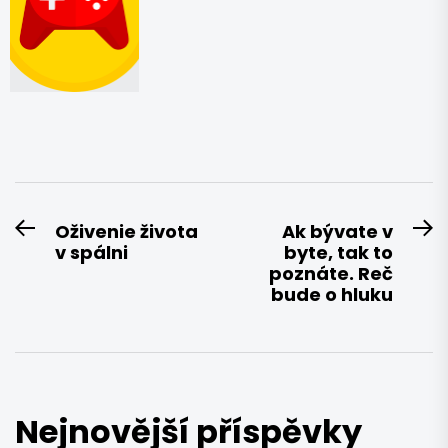
Navigace
Oživenie života
Ak bývate v
Previous
N
v spálni
byte, tak to
pro
post:
po
poznáte. Reč
příspěvek
bude o hluku
Nejnovější příspěvky