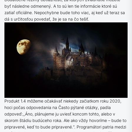
byť následne odmenený. A to sú len tie informácie ktoré sú
zatiaľ oficiálne. Nepochybne bude toho viac, aj keď už teraz sa
dá s určitosťou povedať, že je sa na čo tešiť.
Produkt 1.4 môžeme očakávať niekedy začiatkom roku 2020,
hoci počas odpovedania na Často pýtané otázky, padla
odpoveď:,,Áno, plánujeme ju uviesť koncom tohto, alebo v
skorom štádiu budúceho roka. Ale ako vždy hovoríme – bude to
pripravené, keď to bude pripravené.“. Programátori patria medzi