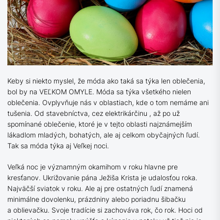
Keby si niekto myslel, že móda ako taká sa týka len oblečenia,
bol by na VEĽKOM OMYLE. Móda sa týka všetkého nielen
oblečenia. Ovplyvňuje nás v oblastiach, kde o tom nemáme ani
tušenia. Od stavebníctva, cez elektrikárčinu , až po už
spomínané oblečenie, ktoré je v tejto oblasti najznámejším
lákadlom mladých, bohatých, ale aj celkom obyčajných ľudí.
Tak sa móda týka aj Veľkej noci.
Veľká noc je významným okamihom v roku hlavne pre
kresťanov. Ukrižovanie pána Ježiša Krista je udalosťou roka.
Najväčší sviatok v roku. Ale aj pre ostatných ľudí znamená
minimálne dovolenku, prázdniny alebo poriadnu šibačku
a oblievačku. Svoje tradície si zachováva rok, čo rok. Hoci od