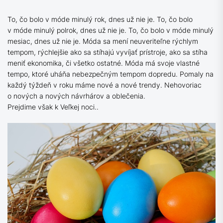
To, čo bolo v móde minulý rok, dnes už nie je. To, čo bolo
v móde minulý polrok, dnes už nie je. To, čo bolo v móde minulý
mesiac, dnes už nie je. Móda sa mení neuveriteľne rýchlym
tempom, rýchlejšie ako sa stíhajú vyvíjať prístroje, ako sa stíha
meniť ekonomika, či všetko ostatné. Móda má svoje vlastné
tempo, ktoré uháňa nebezpečným tempom dopredu. Pomaly na
každý týždeň v roku máme nové a nové trendy. Nehovoriac
o nových a nových návrhárov a oblečenia.
Prejdime však k Veľkej noci..