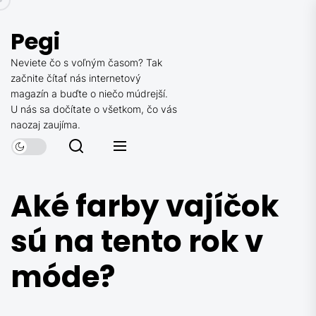
Skip
to
Pegi
the
content
Neviete čo s voľným časom? Tak
začnite čítať nás internetový
magazín a buďte o niečo múdrejší.
U nás sa dočítate o všetkom, čo vás
naozaj zaujíma.
Aké farby vajíčok
sú na tento rok v
móde?