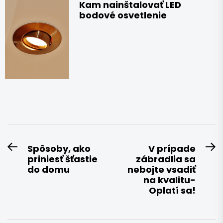
Kam nainštalovať LED
bodové osvetlenie
Navigace
Spôsoby, ako
V prípade
Previous
N
priniesť šťastie
zábradlia sa
pro
post:
po
do domu
nebojte vsadiť
příspěvek
na kvalitu-
Oplatí sa!