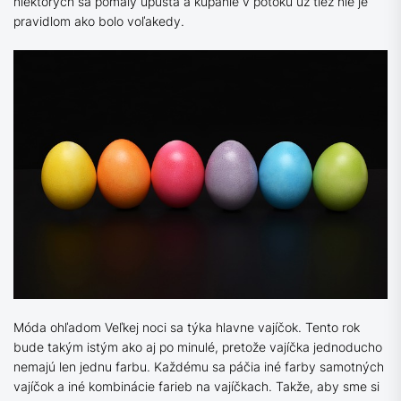
niektorých sa pomaly upúšťa a kúpanie v potoku už tiež nie je
pravidlom ako bolo voľakedy.
Móda ohľadom Veľkej noci sa týka hlavne vajíčok. Tento rok
bude takým istým ako aj po minulé, pretože vajíčka jednoducho
nemajú len jednu farbu. Každému sa páčia iné farby samotných
vajíčok a iné kombinácie farieb na vajíčkach. Takže, aby sme si