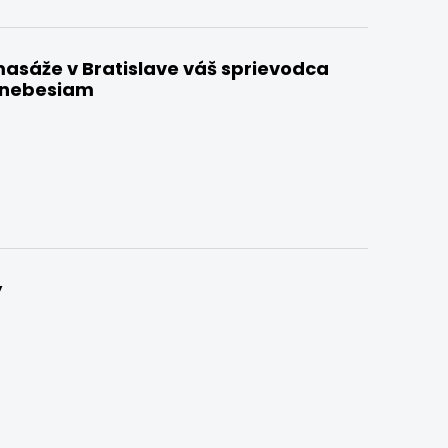
asáže v Bratislave váš sprievodca
k nebesiam
y