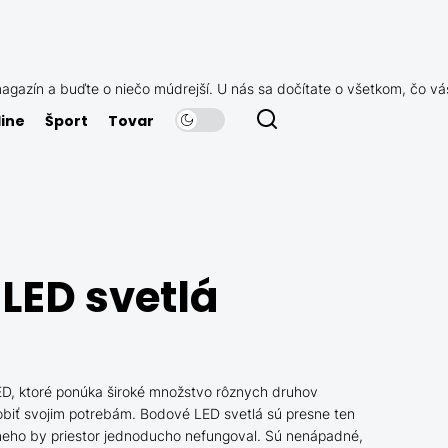
agazín a buďte o niečo múdrejší. U nás sa dočítate o všetkom, čo vá
ine
Šport
Tovar
LED svetlá
 LED, ktoré ponúka široké množstvo rôznych druhov
ôsobiť svojim potrebám. Bodové LED svetlá sú presne ten
 neho by priestor jednoducho nefungoval. Sú nenápadné,