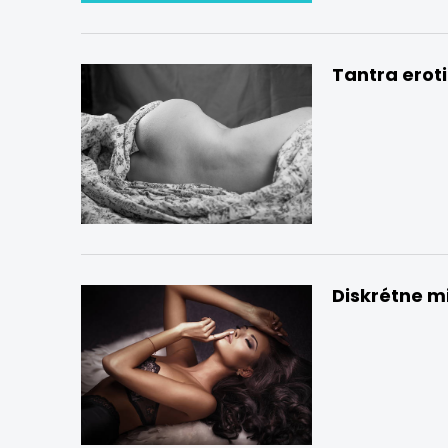
Tantra erot
Diskrétne m