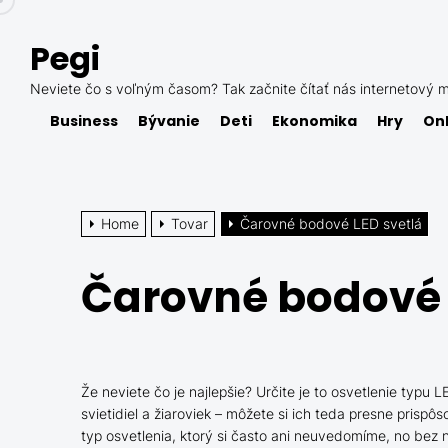
Skip
to
Pegi
the
content
Neviete čo s voľným časom? Tak začnite čítať nás internetový m
Business
Bývanie
Deti
Ekonomika
Hry
Onl
Home
Tovar
Čarovné bodové LED svetlá
Čarovné bodové 
Že neviete čo je najlepšie? Určite je to osvetlenie typu
svietidiel a žiaroviek – môžete si ich teda presne prisp
typ osvetlenia, ktorý si často ani neuvedomíme, no bez