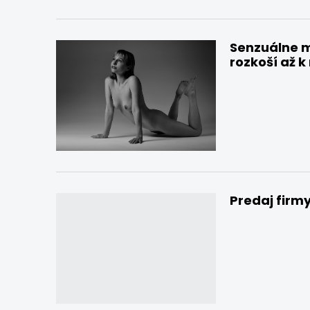
Senzuálne m
rozkoší až 
Predaj firm