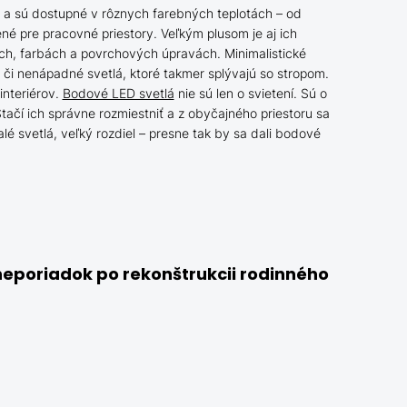
a a sú dostupné v rôznych farebných teplotách – od
né pre pracovné priestory. Veľkým plusom je aj ich
ch, farbách a povrchových úpravách. Minimalistické
 či nenápadné svetlá, ktoré takmer splývajú so stropom.
interiérov.
Bodové LED svetlá
nie sú len o svietení. Sú o
tačí ich správne rozmiestniť a z obyčajného priestoru sa
lé svetlá, veľký rozdiel – presne tak by sa dali bodové
neporiadok po rekonštrukcii rodinného