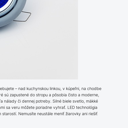
rebujete – nad kuchynskou linkou, v kúpeľni, na chodbe
é sú zapustené do stropu a pôsobia čisto a moderne,
ľa nálady či dennej potreby. Silné biele svetlo, mäkké
tlami sa veru môžete poriadne vyhrať.
LED technológia
starostí. Nemusíte neustále meniť žiarovky ani riešiť