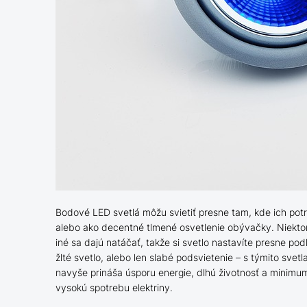
Bodové LED svetlá môžu svietiť presne tam, kde ich pot
alebo ako decentné tlmené osvetlenie obývačky. Niektor
iné sa dajú natáčať, takže si svetlo nastavíte presne pod
žlté svetlo, alebo len slabé podsvietenie – s týmito sve
navyše prináša úsporu energie, dlhú životnosť a minimum 
vysokú spotrebu elektriny.