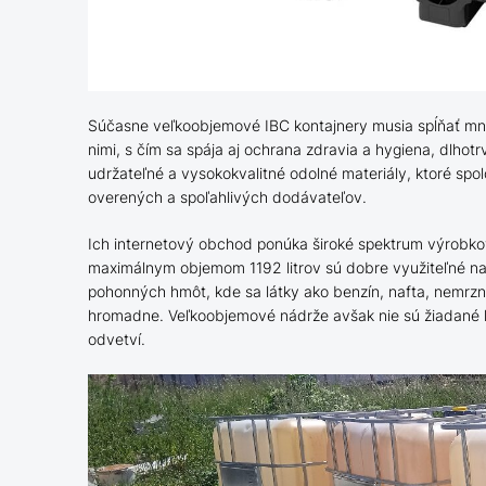
Súčasne veľkoobjemové IBC kontajnery musia spĺňať mno
nimi, s čím sa spája aj ochrana zdravia a hygiena, dlho
udržateľné a vysokokvalitné odolné materiály, ktoré spo
overených a spoľahlivých dodávateľov.
Ich internetový obchod ponúka široké spektrum výrobkov,
maximálnym objemom 1192 litrov sú dobre využiteľné na
pohonných hmôt, kde sa látky ako benzín, nafta, nemrzn
hromadne. Veľkoobjemové nádrže avšak nie sú žiadané
odvetví.