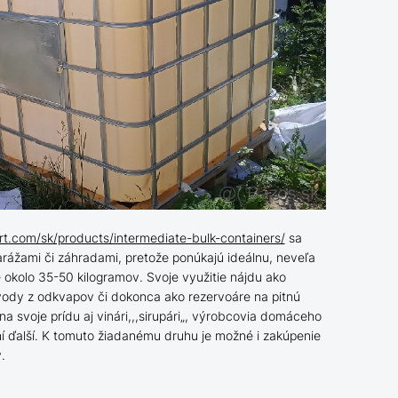
ert.com/sk/products/intermediate-bulk-containers/
sa
garážami či záhradami, pretože ponúkajú ideálnu, neveľa
 okolo 35-50 kilogramov. Svoje využitie nájdu ako
vody z odkvapov či dokonca ako rezervoáre na pitnú
a svoje prídu aj vinári,,,sirupári„, výrobcovia domáceho
hí ďalší. K tomuto žiadanému druhu je možné i zakúpenie
.