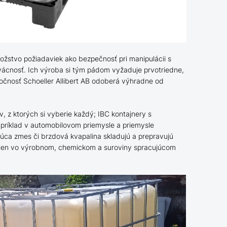
žstvo požiadaviek ako bezpečnosť pri manipulácii s
trvácnosť. Ich výroba si tým pádom vyžaduje prvotriedne,
ločnosť Schoeller Allibert AB odoberá výhradne od
 z ktorých si vyberie každý; IBC kontajnery s
príklad v automobilovom priemysle a priemysle
úca zmes či brzdová kvapalina skladujú a prepravujú
 len vo výrobnom, chemickom a suroviny spracujúcom