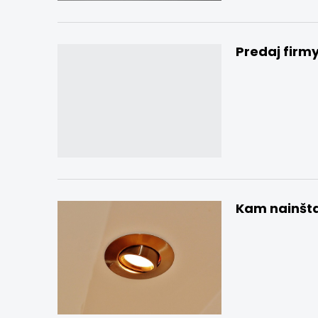
Predaj firm
Kam nainšta