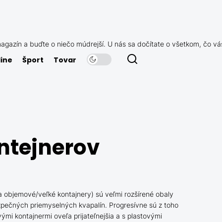
agazín a buďte o niečo múdrejší. U nás sa dočítate o všetkom, čo vá
ine
Šport
Tovar
ntejnerov
da objemové/veľké kontajnery) sú veľmi rozšírené obaly
pečných priemyselných kvapalín. Progresívne sú z toho
mi kontajnermi oveľa prijateľnejšia a s plastovými