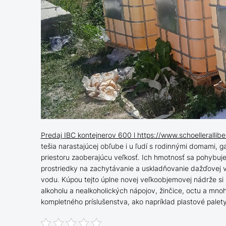
Predaj IBC kontejnerov 600 l https://www.schoellerallib
tešia narastajúcej obľube i u ľudí s rodinnými domami, 
priestoru zaoberajúcu veľkosť. Ich hmotnosť sa pohybuje
prostriedky na zachytávanie a uskladňovanie dažďovej 
vodu. Kúpou tejto úplne novej veľkoobjemovej nádrže si n
alkoholu a nealkoholických nápojov, žinčice, octu a mno
kompletného príslušenstva, ako napríklad plastové palety