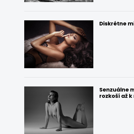
Diskrétne m
Senzuálne m
rozkoší až 