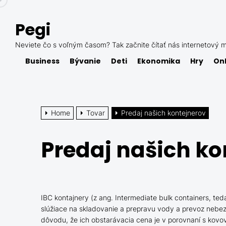
Skip
to
Pegi
the
content
Neviete čo s voľným časom? Tak začnite čítať nás internetový m
Business
Bývanie
Deti
Ekonomika
Hry
Onl
Home
Tovar
Predaj našich kontejnerov
Predaj našich ko
IBC kontajnery (z ang. Intermediate bulk containers, te
slúžiace na skladovanie a prepravu vody a prevoz nebez
dôvodu, že ich obstarávacia cena je v porovnaní s kovový