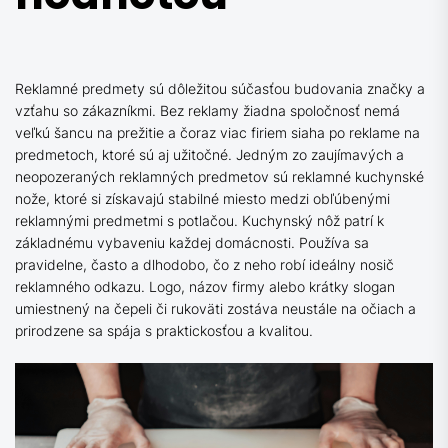
Reklamné predmety sú dôležitou súčasťou budovania značky a
vzťahu so zákazníkmi. Bez reklamy žiadna spoločnosť nemá
veľkú šancu na prežitie a čoraz viac firiem siaha po reklame na
predmetoch, ktoré sú aj užitočné. Jedným zo zaujímavých a
neopozeraných reklamných predmetov sú reklamné kuchynské
nože, ktoré si získavajú stabilné miesto medzi obľúbenými
reklamnými predmetmi s potlačou.
Kuchynský nôž patrí k
základnému vybaveniu každej domácnosti. Používa sa
pravidelne, často a dlhodobo, čo z neho robí ideálny nosič
reklamného odkazu. Logo, názov firmy alebo krátky slogan
umiestnený na čepeli či rukoväti zostáva neustále na očiach a
prirodzene sa spája s praktickosťou a kvalitou.