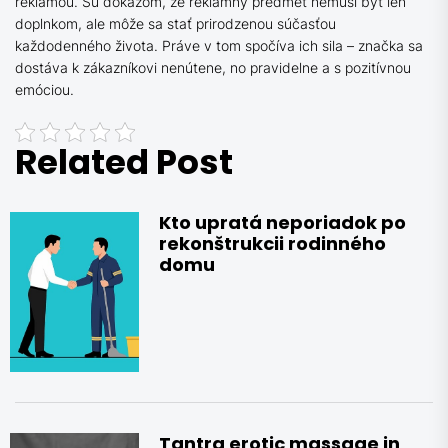
reklamou. Sú dôkazom, že reklamný predmet nemusí byť len
doplnkom, ale môže sa stať prirodzenou súčasťou
každodenného života. Práve v tom spočíva ich sila – značka sa
dostáva k zákazníkovi nenútene, no pravidelne a s pozitívnou
emóciou.
Related Post
Kto upratá neporiadok po
rekonštrukcii rodinného
domu
Tantra erotic massage in