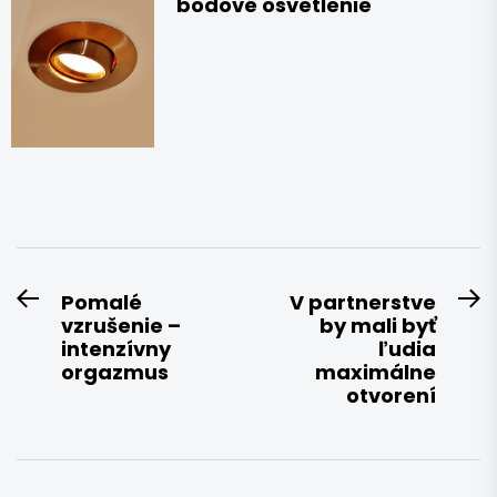
bodové osvetlenie
Navigace
Pomalé
V partnerstve
Previous
N
vzrušenie –
by mali byť
pro
post:
po
intenzívny
ľudia
příspěvek
orgazmus
maximálne
otvorení