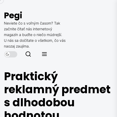
Skip
to
Pegi
the
content
Neviete čo s voľným časom? Tak
začnite čítať nás internetový
magazín a buďte o niečo múdrejší.
U nás sa dočítate o všetkom, čo vás
naozaj zaujíma.
Praktický
reklamný predmet
s dlhodobou
hodnotou